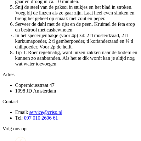
gaar en droog in ca. 10 minuten.
Snij de steel van de paksoi in stukjes en het blad in stroken.
Voeg bij de linzen als ze gaar zijn. Laat heel even slinken en
breng het geheel op smaak met zout en peper.
Serveer de dahl met de rijst en de peen. Kruimel de feta erop
en bestrooi met cashewnoten.
In het specerijenbakje (voor 4p) zit: 2 tl mosterdzaad, 2 tl
kurkumapoeder, 2 tl gemberpoeder, tl korianderzaad en ¼ tl
chilipoeder. Voor 2p de helft.
Tip 1: Roer regelmatig, want linzen zakken naar de bodem en
kunnen zo aanbranden. Als het te dik wordt kan je altijd nog
wat water toevoegen.
Adres
Copernicusstraat 47
1098 JD Amsterdam
Contact
Email:
service@crisp.nl
Tel:
097 010 2606 61
Volg ons op