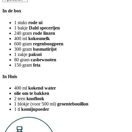
In de box
1
stuks
rode ui
1
bakje
Dahl specerijen
240
gram
rode linzen
400
ml
kokosmelk
600
gram
regenboogpeen
300
gram
basmatirijst
1
zakje
paksoi
80
gram
cashewnoten
150
gram
feta
In Huis
400
ml
kokend water
olie om te bakken
2
teen
knoflook
1
blokje (voor 500 ml)
groentebouillon
1
tl
komijnpoeder