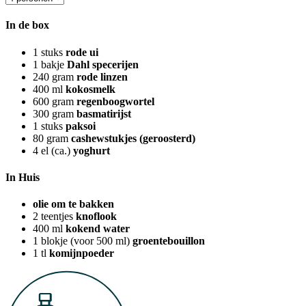
In de box
1
stuks
rode ui
1
bakje
Dahl specerijen
240
gram
rode linzen
400
ml
kokosmelk
600
gram
regenboogwortel
300
gram
basmatirijst
1
stuks
paksoi
80
gram
cashewstukjes (geroosterd)
4
el (ca.)
yoghurt
In Huis
olie om te bakken
2
teentjes
knoflook
400
ml
kokend water
1
blokje (voor 500 ml)
groentebouillon
1
tl
komijnpoeder