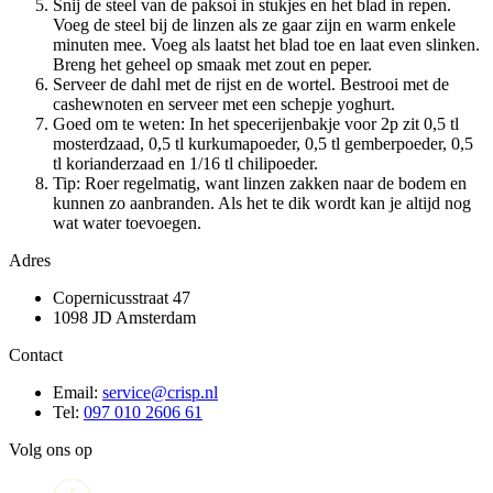
Snij de steel van de paksoi in stukjes en het blad in repen.
Voeg de steel bij de linzen als ze gaar zijn en warm enkele
minuten mee. Voeg als laatst het blad toe en laat even slinken.
Breng het geheel op smaak met zout en peper.
Serveer de dahl met de rijst en de wortel. Bestrooi met de
cashewnoten en serveer met een schepje yoghurt.
Goed om te weten: In het specerijenbakje voor 2p zit 0,5 tl
mosterdzaad, 0,5 tl kurkumapoeder, 0,5 tl gemberpoeder, 0,5
tl korianderzaad en 1/16 tl chilipoeder.
Tip: Roer regelmatig, want linzen zakken naar de bodem en
kunnen zo aanbranden. Als het te dik wordt kan je altijd nog
wat water toevoegen.
Adres
Copernicusstraat 47
1098 JD Amsterdam
Contact
Email:
service@crisp.nl
Tel:
097 010 2606 61
Volg ons op