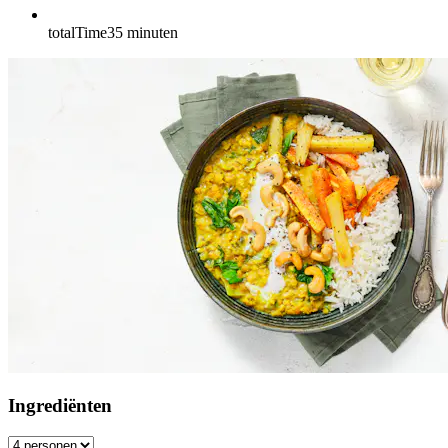
totalTime
35
minuten
Ingrediënten