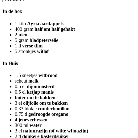
In de box
1
kilo
Agria aardappels
400
gram
half om half gehakt
2
uien
5
gram
bladpeterselie
1
tl
verse tijm
5
stronkjes
witlof
In Huis
1.5
sneetjes
witbrood
scheut
melk
0.5
el
dijonmosterd
0.5
el
ketjap manis
boter om te bakken
3
el
olijfolie om te bakken
0.33
blokje
runderbouillon
0.75
tl
gedroogde oregano
4
jeneverbessen
300
ml
water
3
el
natuurazijn (of witte wijnazijn)
2
tl
donkere basterdsuiker