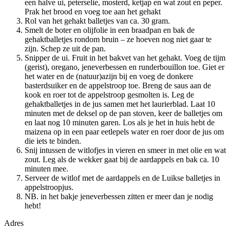
een halve ui, peterselie, mosterd, ketjap en wat zout en peper.
Prak het brood en voeg toe aan het gehakt
Rol van het gehakt balletjes van ca. 30 gram.
Smelt de boter en olijfolie in een braadpan en bak de
gehaktballetjes rondom bruin – ze hoeven nog niet gaar te
zijn. Schep ze uit de pan.
Snipper de ui. Fruit in het bakvet van het gehakt. Voeg de tijm
(gerist), oregano, jeneverbessen en runderbouillon toe. Giet er
het water en de (natuur)azijn bij en voeg de donkere
basterdsuiker en de appelstroop toe. Breng de saus aan de
kook en roer tot de appelstroop gesmolten is. Leg de
gehaktballetjes in de jus samen met het laurierblad. Laat 10
minuten met de deksel op de pan stoven, keer de balletjes om
en laat nog 10 minuten garen. Los als je het in huis hebt de
maizena op in een paar eetlepels water en roer door de jus om
die iets te binden.
Snij intussen de witlofjes in vieren en smeer in met olie en wat
zout. Leg als de wekker gaat bij de aardappels en bak ca. 10
minuten mee.
Serveer de witlof met de aardappels en de Luikse balletjes in
appelstroopjus.
NB. in het bakje jeneverbessen zitten er meer dan je nodig
hebt!
Adres