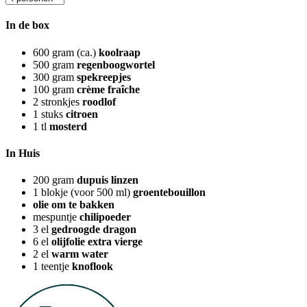
In de box
600
gram (ca.)
koolraap
500
gram
regenboogwortel
300
gram
spekreepjes
100
gram
crème fraîche
2
stronkjes
roodlof
1
stuks
citroen
1
tl
mosterd
In Huis
200
gram
dupuis linzen
1
blokje (voor 500 ml)
groentebouillon
olie om te bakken
mespuntje
chilipoeder
3
el
gedroogde dragon
6
el
olijfolie extra vierge
2
el
warm water
1
teentje
knoflook