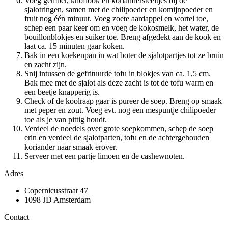
Voeg gember, knoflook en koriandersteeltjes bij de
sjalotringen, samen met de chilipoeder en komijnpoeder en
fruit nog één minuut. Voeg zoete aardappel en wortel toe,
schep een paar keer om en voeg de kokosmelk, het water, de
bouillonblokjes en suiker toe. Breng afgedekt aan de kook en
laat ca. 15 minuten gaar koken.
Bak in een koekenpan in wat boter de sjalotpartjes tot ze bruin
en zacht zijn.
Snij intussen de gefrituurde tofu in blokjes van ca. 1,5 cm.
Bak mee met de sjalot als deze zacht is tot de tofu warm en
een beetje knapperig is.
Check of de koolraap gaar is pureer de soep. Breng op smaak
met peper en zout. Voeg evt. nog een mespuntje chilipoeder
toe als je van pittig houdt.
Verdeel de noedels over grote soepkommen, schep de soep
erin en verdeel de sjalotparten, tofu en de achtergehouden
koriander naar smaak erover.
Serveer met een partje limoen en de cashewnoten.
Adres
Copernicusstraat 47
1098 JD Amsterdam
Contact