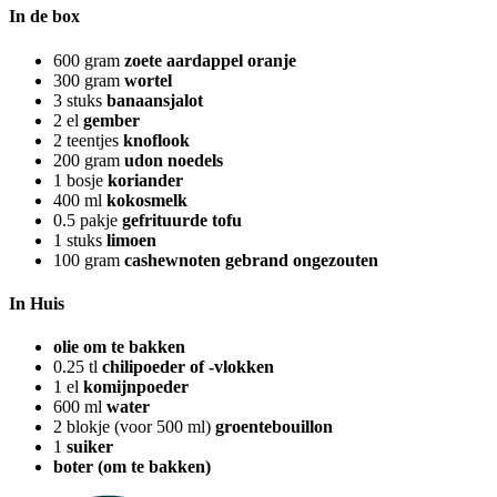
In de box
600
gram
zoete aardappel oranje
300
gram
wortel
3
stuks
banaansjalot
2
el
gember
2
teentjes
knoflook
200
gram
udon noedels
1
bosje
koriander
400
ml
kokosmelk
0.5
pakje
gefrituurde tofu
1
stuks
limoen
100
gram
cashewnoten gebrand ongezouten
In Huis
olie om te bakken
0.25
tl
chilipoeder of -vlokken
1
el
komijnpoeder
600
ml
water
2
blokje (voor 500 ml)
groentebouillon
1
suiker
boter (om te bakken)