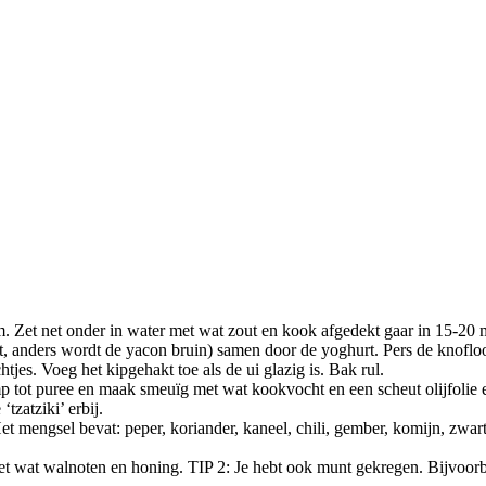
cm. Zet net onder in water met wat zout en kook afgedekt gaar in 15-20 
ect, anders wordt de yacon bruin) samen door de yoghurt. Pers de knoflo
tjes. Voeg het kipgehakt toe als de ui glazig is. Bak rul.
p tot puree en maak smeuïg met wat kookvocht en een scheut olijfolie 
tzatziki’ erbij.
et mengsel bevat: peper, koriander, kaneel, chili, gember, komijn, zwart
met wat walnoten en honing. TIP 2: Je hebt ook munt gekregen. Bijvoor