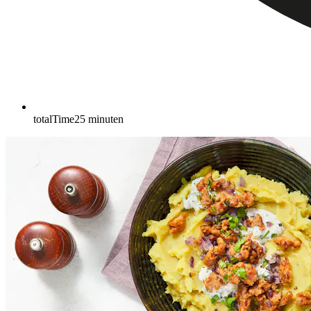
totalTime
25
minuten