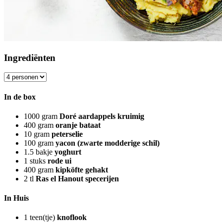
Ingrediënten
In de box
1000
gram
Doré aardappels kruimig
400
gram
oranje bataat
10
gram
peterselie
100
gram
yacon (zwarte modderige schil)
1.5
bakje
yoghurt
1
stuks
rode ui
400
gram
kipköfte gehakt
2
tl
Ras el Hanout specerijen
In Huis
1
teen(tje)
knoflook