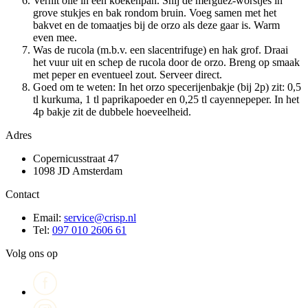
Verhit olie in een koekenpan. Snij de merguez-worstjes in
grove stukjes en bak rondom bruin. Voeg samen met het
bakvet en de tomaatjes bij de orzo als deze gaar is. Warm
even mee.
Was de rucola (m.b.v. een slacentrifuge) en hak grof. Draai
het vuur uit en schep de rucola door de orzo. Breng op smaak
met peper en eventueel zout. Serveer direct.
Goed om te weten: In het orzo specerijenbakje (bij 2p) zit: 0,5
tl kurkuma, 1 tl paprikapoeder en 0,25 tl cayennepeper. In het
4p bakje zit de dubbele hoeveelheid.
Adres
Copernicusstraat 47
1098 JD Amsterdam
Contact
Email:
service@crisp.nl
Tel:
097 010 2606 61
Volg ons op