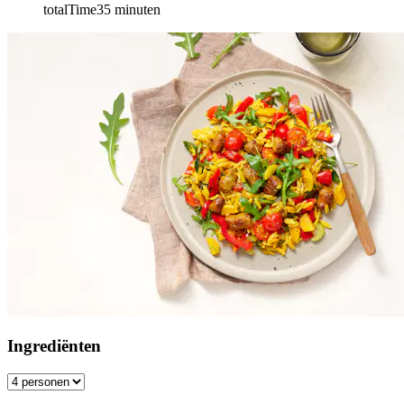
totalTime
35
minuten
Ingrediënten