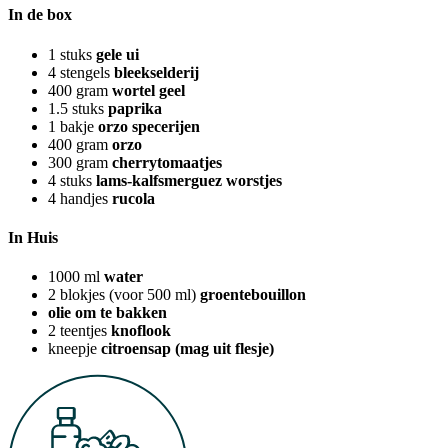
In de box
1
stuks
gele ui
4
stengels
bleekselderij
400
gram
wortel geel
1.5
stuks
paprika
1
bakje
orzo specerijen
400
gram
orzo
300
gram
cherrytomaatjes
4
stuks
lams-kalfsmerguez worstjes
4
handjes
rucola
In Huis
1000
ml
water
2
blokjes (voor 500 ml)
groentebouillon
olie om te bakken
2
teentjes
knoflook
kneepje
citroensap (mag uit flesje)