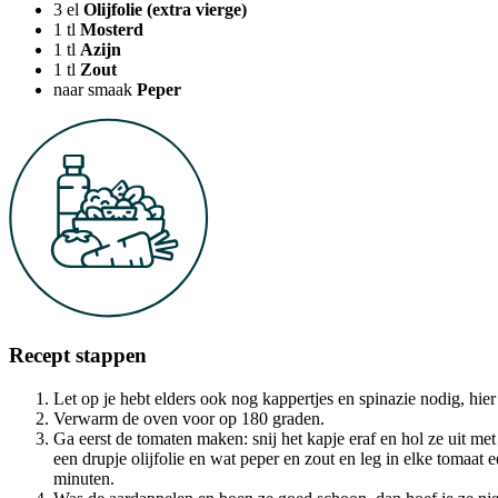
3
el
Olijfolie (extra vierge)
1
tl
Mosterd
1
tl
Azijn
1
tl
Zout
naar smaak
Peper
Recept stappen
Let op je hebt elders ook nog kappertjes en spinazie nodig, hie
Verwarm de oven voor op 180 graden.
Ga eerst de tomaten maken: snij het kapje eraf en hol ze uit me
een drupje olijfolie en wat peper en zout en leg in elke tomaat e
minuten.