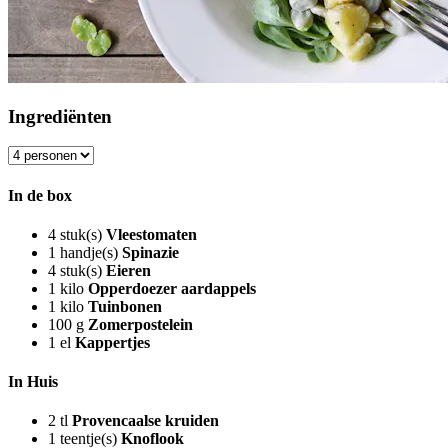
Ingrediënten
In de box
4
stuk(s)
Vleestomaten
1
handje(s)
Spinazie
4
stuk(s)
Eieren
1
kilo
Opperdoezer aardappels
1
kilo
Tuinbonen
100
g
Zomerpostelein
1
el
Kappertjes
In Huis
2
tl
Provencaalse kruiden
1
teentje(s)
Knoflook