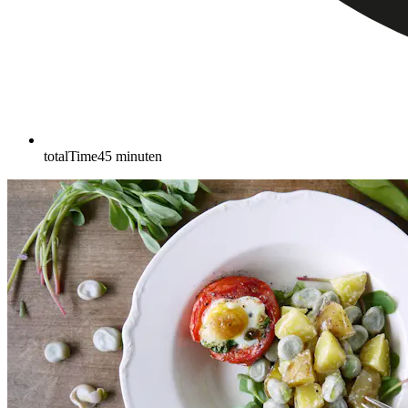
totalTime
45
minuten