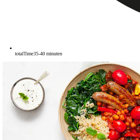
totalTime
35-40
minuten