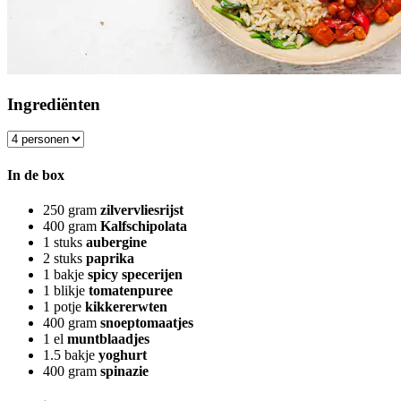
Ingrediënten
In de box
250
gram
zilvervliesrijst
400
gram
Kalfschipolata
1
stuks
aubergine
2
stuks
paprika
1
bakje
spicy specerijen
1
blikje
tomatenpuree
1
potje
kikkererwten
400
gram
snoeptomaatjes
1
el
muntblaadjes
1.5
bakje
yoghurt
400
gram
spinazie