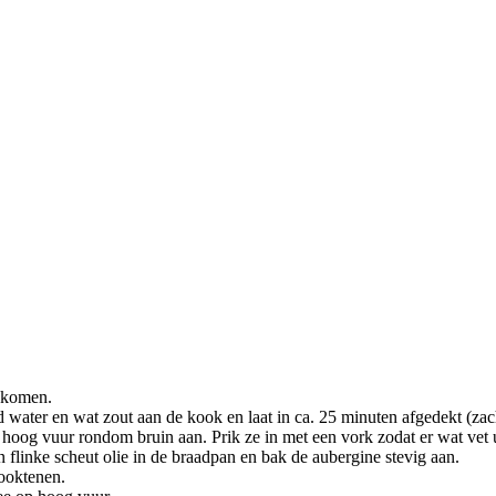
r komen.
d water en wat zout aan de kook en laat in ca. 25 minuten afgedekt (zac
hoog vuur rondom bruin aan. Prik ze in met een vork zodat er wat vet u
 flinke scheut olie in de braadpan en bak de aubergine stevig aan.
looktenen.