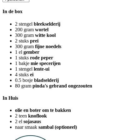
In de box
2
stengel
bleekselderij
200
gram
wortel
300
gram
witte kool
2
stuks
prei
300
gram
fijne noedels
1
el
gember
1
stuks
rode peper
1
bakje
mie specerijen
1
stengel
lente-ui
4
stuks
ei
0.5
bosje
bladselderij
80
gram
pinda's gebrand ongezouten
In Huis
olie en boter om te bakken
2
teen
knoflook
2
el
sojasaus
naar smaak
sambal (optioneel)