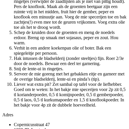
ringetjes (verwijder de zaadlijsten als je niet van pittig houdt).
Pers de knoflook. Maak als de groenten beetgaar zijn een
ruimte vrij in het midden, fruit hier de gember, peper en
knoflook een minuutje aan. Voeg de mie specerijen toe en bak
zachtjes(!) even mee tot de geuren vrijkomen. Voeg extra olie
toe als het te droog wordt.
Schep de kruiden door de groenten en meng de noedels
erdoor. Breng op smaak met sojasaus, peper en zout. Hou
warm.
Verhit in een andere koekenpan olie of boter. Bak een
spiegeleitje per persoon.
Hak intussen de bladselderij (zonder steeltjes) fijn. Roer 2/3e
door de noedels. Bewaar een deel ter garnering.
Snij de lente-ui in ringetjes.
Serveer de mie goreng met het gebakken eitje en garneer met
de overige bladselderij, lente-ui en pinda’s (tip).
Liever wat extra pit? Zet sambal op tafel voor de liefhebber.
Goed om te weten: In het bakje mie specerijen voor 2p zit 0,5
tl korianderpoeder, 0,5 tl komijnpoeder, 0,5 tl gemberpoeder,
0,5 tl laos, 0,5 tl kurkumapoeder en 1,5 tl knoflookpoeder. In
het bakje voor 4p zit de dubbele hoeveelheid.
Adres
Copernicusstraat 47