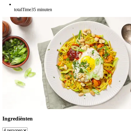
totalTime
35
minuten
Ingrediënten