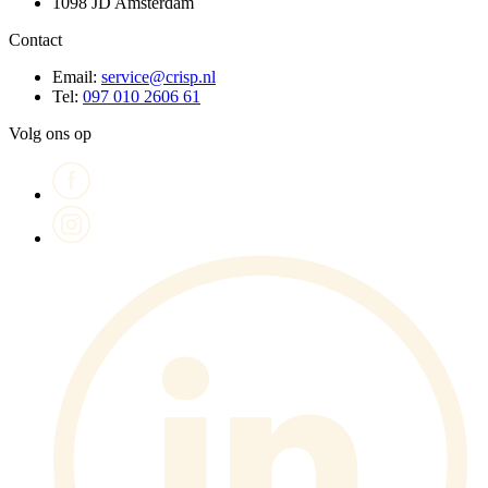
1098 JD Amsterdam
Contact
Email:
service@crisp.nl
Tel:
097 010 2606 61
Volg ons op