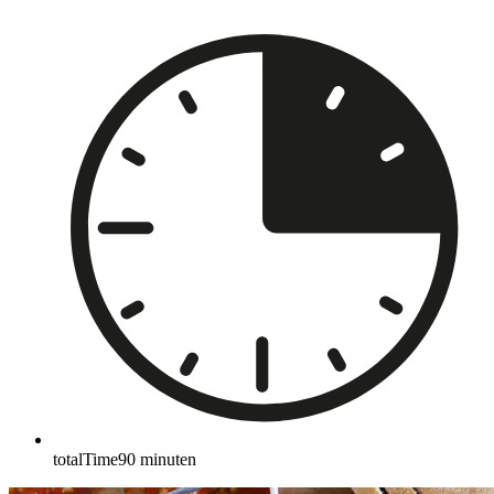
totalTime
90
minuten