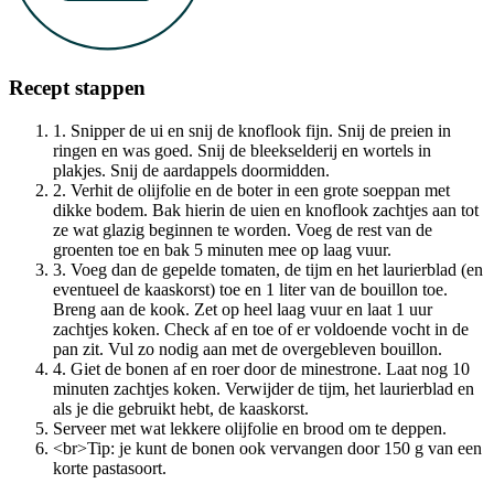
Recept stappen
1. Snipper de ui en snij de knoflook fijn. Snij de preien in
ringen en was goed. Snij de bleekselderij en wortels in
plakjes. Snij de aardappels doormidden.
2. Verhit de olijfolie en de boter in een grote soeppan met
dikke bodem. Bak hierin de uien en knoflook zachtjes aan tot
ze wat glazig beginnen te worden. Voeg de rest van de
groenten toe en bak 5 minuten mee op laag vuur.
3. Voeg dan de gepelde tomaten, de tijm en het laurierblad (en
eventueel de kaaskorst) toe en 1 liter van de bouillon toe.
Breng aan de kook. Zet op heel laag vuur en laat 1 uur
zachtjes koken. Check af en toe of er voldoende vocht in de
pan zit. Vul zo nodig aan met de overgebleven bouillon.
4. Giet de bonen af en roer door de minestrone. Laat nog 10
minuten zachtjes koken. Verwijder de tijm, het laurierblad en
als je die gebruikt hebt, de kaaskorst.
Serveer met wat lekkere olijfolie en brood om te deppen.
<br>Tip: je kunt de bonen ook vervangen door 150 g van een
korte pastasoort.