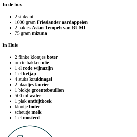
In de box
2
stuks
ui
1000
gram
Frieslander aardappelen
2
pakjes
Asian Tempeh van BUMI
75
gram
mizuna
In Huis
2
flinke klontjes
boter
om te bakken
olie
1
el
rode wijnazijn
1
el
ketjap
4
stuks
kruidnagel
2
blaadjes
laurier
1
blokje
groentebouillon
500
ml
water
1
plak
ontbijtkoek
klontje
boter
scheutje
melk
1
el
mosterd