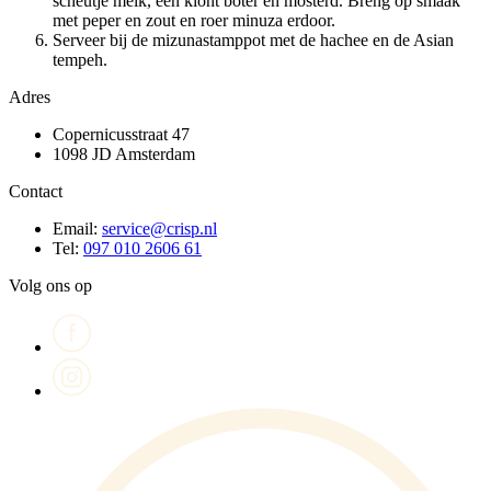
scheutje melk, een klont boter en mosterd. Breng op smaak
met peper en zout en roer minuza erdoor.
Serveer bij de mizunastamppot met de hachee en de Asian
tempeh.
Adres
Copernicusstraat 47
1098 JD Amsterdam
Contact
Email:
service@crisp.nl
Tel:
097 010 2606 61
Volg ons op