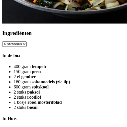
Ingrediënten
In de box
400
gram
tempeh
150
gram
peen
2
el
gember
160
gram
sobanoedels (zie tip)
600
gram
spitskool
2
stuks
paksoi
2
stuks
roodlof
1
bosje
rood mosterdblad
2
stuks
bosui
In Huis