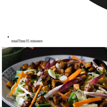
totalTime
35
minuten