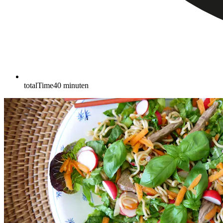
totalTime
40
minuten