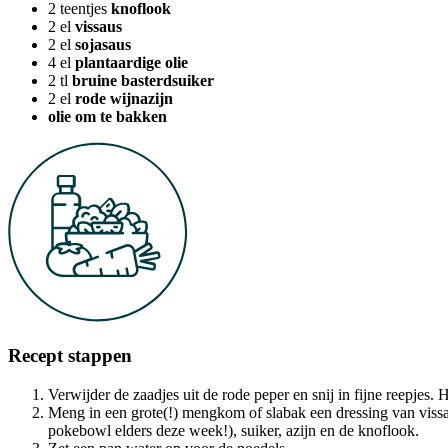
2
teentjes
knoflook
2
el
vissaus
2
el
sojasaus
4
el
plantaardige olie
2
tl
bruine basterdsuiker
2
el
rode wijnazijn
olie om te bakken
Recept stappen
Verwijder de zaadjes uit de rode peper en snij in fijne reepjes. H
Meng in een grote(!) mengkom of slabak een dressing van vissau
pokebowl elders deze week!), suiker, azijn en de knoflook.