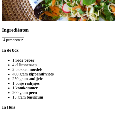
Ingrediënten
In de box
1
rode peper
4
el
limoensap
2
blokken
noedels
400
gram
kippendijvlees
250
gram
andijvie
1
bosje
radijsjes
1
komkommer
200
gram
peen
15
gram
basilicum
In Huis