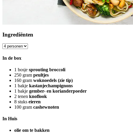
Ingrediënten
In de box
1
bosje
sprouting broccoli
250
gram
peultjes
160
gram
woknoedels (zie tip)
1
bakje
kastanjechampignons
1
bakje
gember- en korianderpoeder
2
tenen
knoflook
8
stuks
eieren
100
gram
cashewnoten
In Huis
olie om te bakken