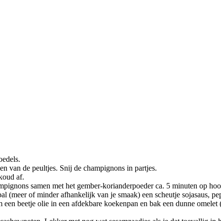
oedels.
den van de peultjes. Snij de champignons in partjes.
koud af.
ampignons samen met het gember-korianderpoeder ca. 5 minuten op hoog
(meer of minder afhankelijk van je smaak) een scheutje sojasaus, peper 
m een beetje olie in een afdekbare koekenpan en bak een dunne omelet (i