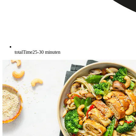
totalTime
25-30
minuten