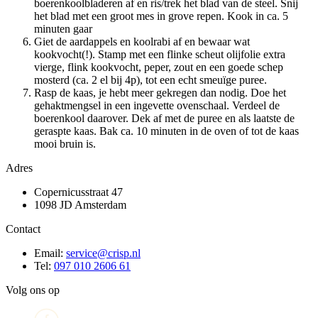
boerenkoolbladeren af en ris/trek het blad van de steel. Snij
het blad met een groot mes in grove repen. Kook in ca. 5
minuten gaar
Giet de aardappels en koolrabi af en bewaar wat
kookvocht(!). Stamp met een flinke scheut olijfolie extra
vierge, flink kookvocht, peper, zout en een goede schep
mosterd (ca. 2 el bij 4p), tot een echt smeuïge puree.
Rasp de kaas, je hebt meer gekregen dan nodig. Doe het
gehaktmengsel in een ingevette ovenschaal. Verdeel de
boerenkool daarover. Dek af met de puree en als laatste de
geraspte kaas. Bak ca. 10 minuten in de oven of tot de kaas
mooi bruin is.
Adres
Copernicusstraat 47
1098 JD Amsterdam
Contact
Email:
service@crisp.nl
Tel:
097 010 2606 61
Volg ons op