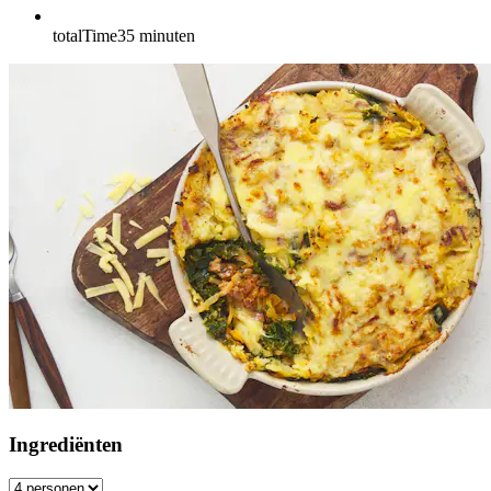
totalTime
35
minuten
Ingrediënten