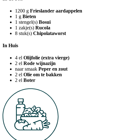
1200
g
Frieslander aardappelen
1
g
Bieten
1
stengel(s)
Bosui
1
zakje(s)
Rucola
8
stuk(s)
Chipolataworst
In Huis
4
el
Olijfolie (extra vierge)
2
el
Rode wijnazijn
naar smaak
Peper en zout
2
el
Olie om te bakken
2
el
Boter