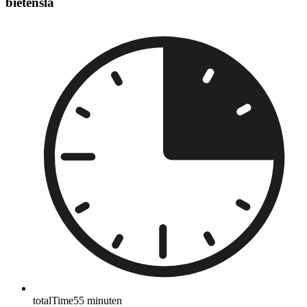
bietensla
totalTime
55
minuten