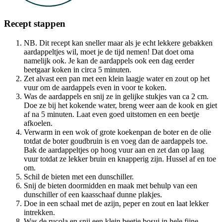
Recept stappen
NB. Dit recept kan sneller maar als je echt lekkere gebakken
aardappeltjes wil, moet je de tijd nemen! Dat doet oma
namelijk ook. Je kan de aardappels ook een dag eerder
beetgaar koken in circa 5 minuten.
Zet alvast een pan met een klein laagje water en zout op het
vuur om de aardappels even in voor te koken.
Was de aardappels en snij ze in gelijke stukjes van ca 2 cm.
Doe ze bij het kokende water, breng weer aan de kook en giet
af na 5 minuten. Laat even goed uitstomen en een beetje
afkoelen.
Verwarm in een wok of grote koekenpan de boter en de olie
totdat de boter goudbruin is en voeg dan de aardappels toe.
Bak de aardappeltjes op hoog vuur aan en zet dan op laag
vuur totdat ze lekker bruin en knapperig zijn. Hussel af en toe
om.
Schil de bieten met een dunschiller.
Snij de bieten doormidden en maak met behulp van een
dunschiller of een kaasschaaf dunne plakjes.
Doe in een schaal met de azijn, peper en zout en laat lekker
intrekken.
Was de rucola en snij een klein beetje bosui in hele fijne