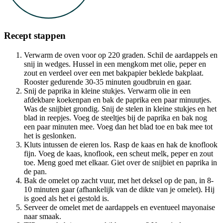
Recept stappen
Verwarm de oven voor op 220 graden. Schil de aardappels en
snij in wedges. Hussel in een mengkom met olie, peper en
zout en verdeel over een met bakpapier beklede bakplaat.
Rooster gedurende 30-35 minuten goudbruin en gaar.
Snij de paprika in kleine stukjes. Verwarm olie in een
afdekbare koekenpan en bak de paprika een paar minuutjes.
Was de snijbiet grondig. Snij de stelen in kleine stukjes en het
blad in reepjes. Voeg de steeltjes bij de paprika en bak nog
een paar minuten mee. Voeg dan het blad toe en bak mee tot
het is geslonken.
Kluts intussen de eieren los. Rasp de kaas en hak de knoflook
fijn. Voeg de kaas, knoflook, een scheut melk, peper en zout
toe. Meng goed met elkaar. Giet over de snijbiet en paprika in
de pan.
Bak de omelet op zacht vuur, met het deksel op de pan, in 8-
10 minuten gaar (afhankelijk van de dikte van je omelet). Hij
is goed als het ei gestold is.
Serveer de omelet met de aardappels en eventueel mayonaise
naar smaak.