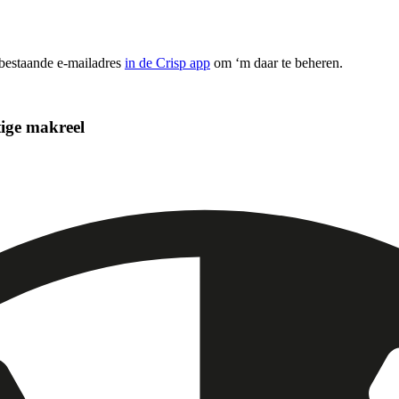
 bestaande e-mailadres
in de Crisp app
om ‘m daar te beheren.
tige makreel