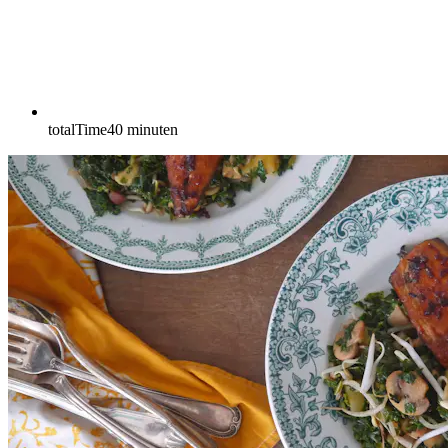
totalTime
40
minuten