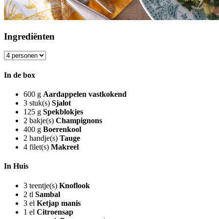
Ingrediënten
In de box
600
g
Aardappelen vastkokend
3
stuk(s)
Sjalot
125
g
Spekblokjes
2
bakje(s)
Champignons
400
g
Boerenkool
2
handje(s)
Tauge
4
filet(s)
Makreel
In Huis
3
teentje(s)
Knoflook
2
tl
Sambal
3
el
Ketjap manis
1
el
Citroensap