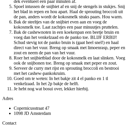
dek eventueel een paar minuten af.
Spoel intussen de snijbiet af en snij de stengels in stukjes. Snij
het blad in repen en hou apart. Haal de sprouting broccoli uit
de pan, anders wordt de kokosmelk straks paars. Hou warm.
Bak de steeltjes van de snijbiet even aan en voeg de
kokosmelk toe. Laat zachtjes een paar minuutjes pruttelen.
Bak de cashewnoten in een koekenpan een beetje bruin en
voeg dan het venkelzaad en de panko toe. BLIJF ERBIJ!
Schud stevig tot de panko bruin is (gaat heel snel!) en haal
direct van het vuur. Breng op smaak met limoenrasp, peper en
zout en neem de pan van het vuur.
Roer het snijbietblad door de kokosmelk en laat slinken. Voeg
ook de snijbonen toe. Breng op smaak met peper en zout.
Serveer de curry met rijst en sprouting broccoli en bestrooi
met het cashew-pankokruim.
Goed om te weten: In het bakje zit 4 el panko en 1 tl
venkelzaad. In het 2p bakje de helft.
Je hebt nog wat bosui over, lekker hierbij.
Adres
Copernicusstraat 47
1098 JD Amsterdam
Contact