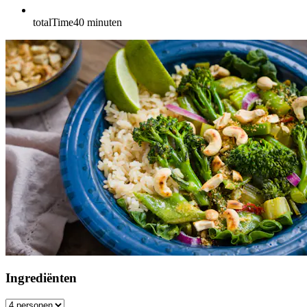
totalTime
40
minuten
Ingrediënten