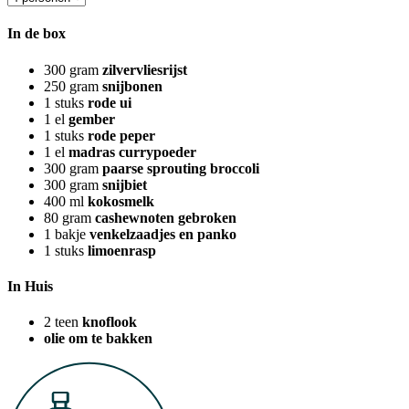
In de box
300
gram
zilvervliesrijst
250
gram
snijbonen
1
stuks
rode ui
1
el
gember
1
stuks
rode peper
1
el
madras currypoeder
300
gram
paarse sprouting broccoli
300
gram
snijbiet
400
ml
kokosmelk
80
gram
cashewnoten gebroken
1
bakje
venkelzaadjes en panko
1
stuks
limoenrasp
In Huis
2
teen
knoflook
olie om te bakken