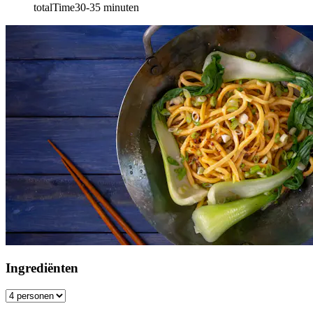
totalTime
30-35
minuten
Ingrediënten