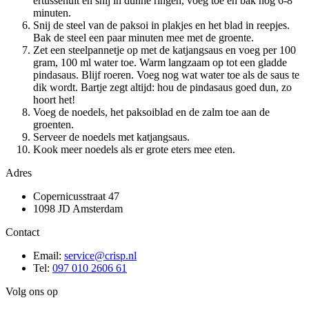
ertussenuit en snij in dunne ringen, voeg toe en bak nog 6-8
minuten.
Snij de steel van de paksoi in plakjes en het blad in reepjes.
Bak de steel een paar minuten mee met de groente.
Zet een steelpannetje op met de katjangsaus en voeg per 100
gram, 100 ml water toe. Warm langzaam op tot een gladde
pindasaus. Blijf roeren. Voeg nog wat water toe als de saus te
dik wordt. Bartje zegt altijd: hou de pindasaus goed dun, zo
hoort het!
Voeg de noedels, het paksoiblad en de zalm toe aan de
groenten.
Serveer de noedels met katjangsaus.
Kook meer noedels als er grote eters mee eten.
Adres
Copernicusstraat 47
1098 JD Amsterdam
Contact
Email:
service@crisp.nl
Tel:
097 010 2606 61
Volg ons op