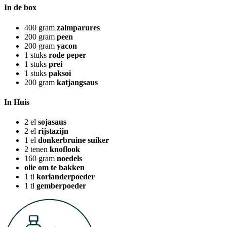
In de box
400
gram
zalmparures
200
gram
peen
200
gram
yacon
1
stuks
rode peper
1
stuks
prei
1
stuks
paksoi
200
gram
katjangsaus
In Huis
2
el
sojasaus
2
el
rijstazijn
1
el
donkerbruine suiker
2
tenen
knoflook
160
gram
noedels
olie om te bakken
1
tl
korianderpoeder
1
tl
gemberpoeder