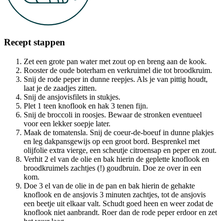
Recept stappen
Zet een grote pan water met zout op en breng aan de kook.
Rooster de oude boterham en verkruimel die tot broodkruim.
Snij de rode peper in dunne reepjes. Als je van pittig houdt,
laat je de zaadjes zitten.
Snij de ansjovisfilets in stukjes.
Plet 1 teen knoflook en hak 3 tenen fijn.
Snij de broccoli in roosjes. Bewaar de stronken eventueel
voor een lekker soepje later.
Maak de tomatensla. Snij de coeur-de-boeuf in dunne plakjes
en leg dakpansgewijs op een groot bord. Besprenkel met
olijfolie extra vierge, een scheutje citroensap en peper en zout.
Verhit 2 el van de olie en bak hierin de geplette knoflook en
broodkruimels zachtjes (!) goudbruin. Doe ze over in een
kom.
Doe 3 el van de olie in de pan en bak hierin de gehakte
knoflook en de ansjovis 3 minuten zachtjes, tot de ansjovis
een beetje uit elkaar valt. Schudt goed heen en weer zodat de
knoflook niet aanbrandt. Roer dan de rode peper erdoor en zet