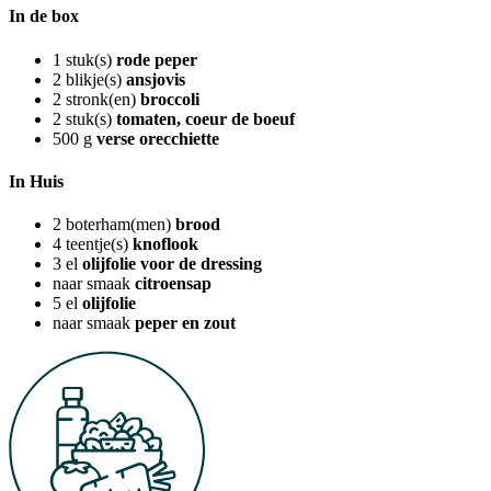
In de box
1
stuk(s)
rode peper
2
blikje(s)
ansjovis
2
stronk(en)
broccoli
2
stuk(s)
tomaten, coeur de boeuf
500
g
verse orecchiette
In Huis
2
boterham(men)
brood
4
teentje(s)
knoflook
3
el
olijfolie voor de dressing
naar smaak
citroensap
5
el
olijfolie
naar smaak
peper en zout