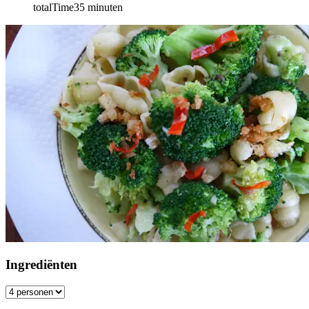
totalTime
35
minuten
Ingrediënten