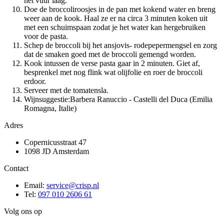
het vuur laag.
Doe de broccoliroosjes in de pan met kokend water en breng
weer aan de kook. Haal ze er na circa 3 minuten koken uit
met een schuimspaan zodat je het water kan hergebruiken
voor de pasta.
Schep de broccoli bij het ansjovis- rodepepermengsel en zorg
dat de smaken goed met de broccoli gemengd worden.
Kook intussen de verse pasta gaar in 2 minuten. Giet af,
besprenkel met nog flink wat olijfolie en roer de broccoli
erdoor.
Serveer met de tomatensla.
Wijnsuggestie:Barbera Ranuccio - Castelli del Duca (Emilia
Romagna, Italie)
Adres
Copernicusstraat 47
1098 JD Amsterdam
Contact
Email:
service@crisp.nl
Tel:
097 010 2606 61
Volg ons op