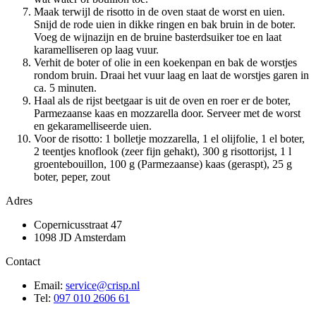
Maak terwijl de risotto in de oven staat de worst en uien.
Snijd de rode uien in dikke ringen en bak bruin in de boter.
Voeg de wijnazijn en de bruine basterdsuiker toe en laat
karamelliseren op laag vuur.
Verhit de boter of olie in een koekenpan en bak de worstjes
rondom bruin. Draai het vuur laag en laat de worstjes garen in
ca. 5 minuten.
Haal als de rijst beetgaar is uit de oven en roer er de boter,
Parmezaanse kaas en mozzarella door. Serveer met de worst
en gekaramelliseerde uien.
Voor de risotto: 1 bolletje mozzarella, 1 el olijfolie, 1 el boter,
2 teentjes knoflook (zeer fijn gehakt), 300 g risottorijst, 1 l
groentebouillon, 100 g (Parmezaanse) kaas (geraspt), 25 g
boter, peper, zout
Adres
Copernicusstraat 47
1098 JD Amsterdam
Contact
Email:
service@crisp.nl
Tel:
097 010 2606 61