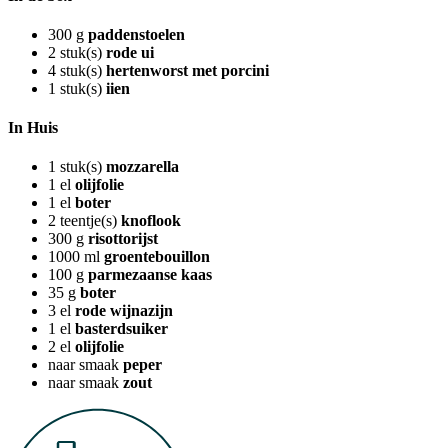
300
g
paddenstoelen
2
stuk(s)
rode ui
4
stuk(s)
hertenworst met porcini
1
stuk(s)
iien
In Huis
1
stuk(s)
mozzarella
1
el
olijfolie
1
el
boter
2
teentje(s)
knoflook
300
g
risottorijst
1000
ml
groentebouillon
100
g
parmezaanse kaas
35
g
boter
3
el
rode wijnazijn
1
el
basterdsuiker
2
el
olijfolie
naar smaak
peper
naar smaak
zout