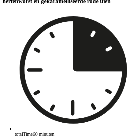
hertenworst en gekaramelliseerde rode uien
totalTime
60
minuten