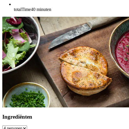
totalTime
40
minuten
Ingrediënten