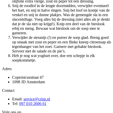
olijfolie extra vierge, zout en peper tot een dressing.
Snij de roodlof in de lengte doormidden, verwijder eventueel
het hart, en snij in halve ringen. Snij het loof en kontje van de
venkel en snij in dunne plakjes. Was de gemengde sla in een
slacentrifuge. Voeg alles bij de dressing (niet alles als je denkt
dat je de sla niet op krijgt!). Knip een deel van de bieslook
erbij en meng. Bewaar wat bieslook om de soep mee te
garneren.
Verwijder de steranijs (!) en pureer de soep glad. Breng goed
op smaak met zout en peper en een flinke kneep citroensap als
tegenhanger van het zoet. Garneer met gehakte bieslook.
Serveer met de salade en de pie’s.
Heb je nog wat yoghurt over, doe een schepje in elk
soepkommetje.
Adres
Copernicusstraat 47
1098 JD Amsterdam
Contact
Email:
service@crisp.nl
Tel:
097 010 2606 61
Volg ons op