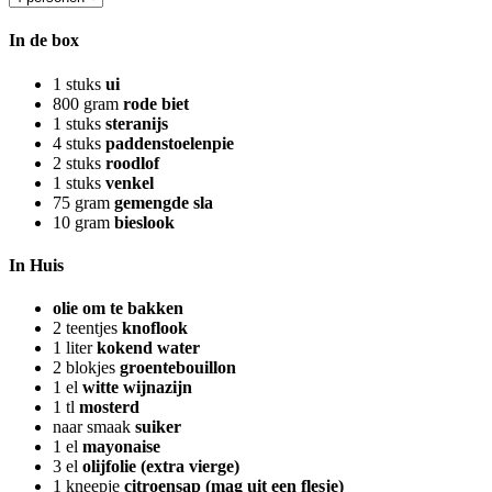
In de box
1
stuks
ui
800
gram
rode biet
1
stuks
steranijs
4
stuks
paddenstoelenpie
2
stuks
roodlof
1
stuks
venkel
75
gram
gemengde sla
10
gram
bieslook
In Huis
olie om te bakken
2
teentjes
knoflook
1
liter
kokend water
2
blokjes
groentebouillon
1
el
witte wijnazijn
1
tl
mosterd
naar smaak
suiker
1
el
mayonaise
3
el
olijfolie (extra vierge)
1
kneepje
citroensap (mag uit een flesje)