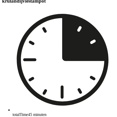
krulandijviestampot
totalTime
45
minuten