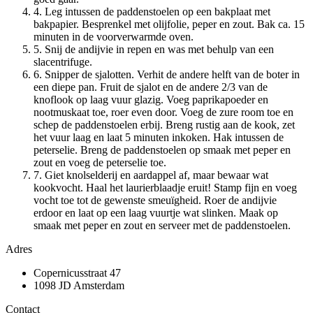
4. Leg intussen de paddenstoelen op een bakplaat met
bakpapier. Besprenkel met olijfolie, peper en zout. Bak ca. 15
minuten in de voorverwarmde oven.
5. Snij de andijvie in repen en was met behulp van een
slacentrifuge.
6. Snipper de sjalotten. Verhit de andere helft van de boter in
een diepe pan. Fruit de sjalot en de andere 2/3 van de
knoflook op laag vuur glazig. Voeg paprikapoeder en
nootmuskaat toe, roer even door. Voeg de zure room toe en
schep de paddenstoelen erbij. Breng rustig aan de kook, zet
het vuur laag en laat 5 minuten inkoken. Hak intussen de
peterselie. Breng de paddenstoelen op smaak met peper en
zout en voeg de peterselie toe.
7. Giet knolselderij en aardappel af, maar bewaar wat
kookvocht. Haal het laurierblaadje eruit! Stamp fijn en voeg
vocht toe tot de gewenste smeuïgheid. Roer de andijvie
erdoor en laat op een laag vuurtje wat slinken. Maak op
smaak met peper en zout en serveer met de paddenstoelen.
Adres
Copernicusstraat 47
1098 JD Amsterdam
Contact