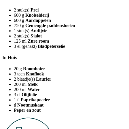
2
stuk(s)
Prei
600
g
Knolselderij
600
g
Aardappelen
750
g
Gemengde paddenstoelen
1
stuk(s)
Andijvie
2
stuk(s)
Sjalot
125
ml
Zure room
3
el (gehakt)
Bladpeterselie
In Huis
20
g
Roomboter
3
teen
Knoflook
2
blaadje(s)
Laurier
200
ml
Melk
200
ml
Water
3
el
Olijfolie
1
tl
Paprikapoeder
tl
Nootmuskaat
Peper en zout