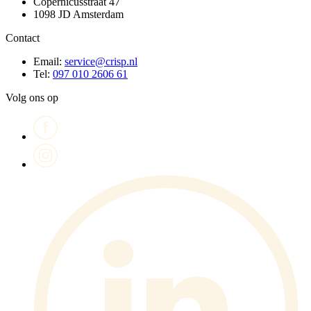
Copernicusstraat 47
1098 JD Amsterdam
Contact
Email:
service@crisp.nl
Tel:
097 010 2606 61
Volg ons op