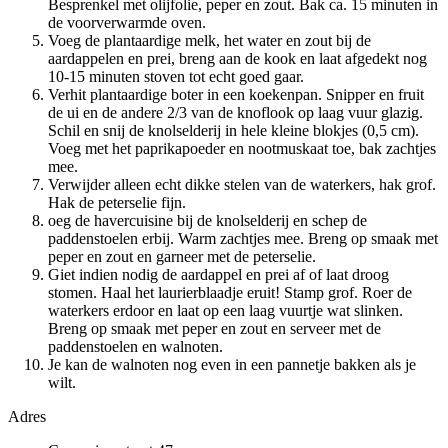
Besprenkel met olijfolie, peper en zout. Bak ca. 15 minuten in
de voorverwarmde oven.
Voeg de plantaardige melk, het water en zout bij de
aardappelen en prei, breng aan de kook en laat afgedekt nog
10-15 minuten stoven tot echt goed gaar.
Verhit plantaardige boter in een koekenpan. Snipper en fruit
de ui en de andere 2/3 van de knoflook op laag vuur glazig.
Schil en snij de knolselderij in hele kleine blokjes (0,5 cm).
Voeg met het paprikapoeder en nootmuskaat toe, bak zachtjes
mee.
Verwijder alleen echt dikke stelen van de waterkers, hak grof.
Hak de peterselie fijn.
oeg de havercuisine bij de knolselderij en schep de
paddenstoelen erbij. Warm zachtjes mee. Breng op smaak met
peper en zout en garneer met de peterselie.
Giet indien nodig de aardappel en prei af of laat droog
stomen. Haal het laurierblaadje eruit! Stamp grof. Roer de
waterkers erdoor en laat op een laag vuurtje wat slinken.
Breng op smaak met peper en zout en serveer met de
paddenstoelen en walnoten.
Je kan de walnoten nog even in een pannetje bakken als je
wilt.
Adres