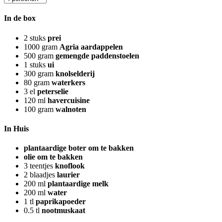
In de box
2
stuks
prei
1000
gram
Agria aardappelen
500
gram
gemengde paddenstoelen
1
stuks
ui
300
gram
knolselderij
80
gram
waterkers
3
el
peterselie
120
ml
havercuisine
100
gram
walnoten
In Huis
plantaardige boter om te bakken
olie om te bakken
3
teentjes
knoflook
2
blaadjes
laurier
200
ml
plantaardige melk
200
ml
water
1
tl
paprikapoeder
0.5
tl
nootmuskaat