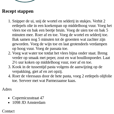
Recept stappen
Snipper de ui, snij de wortel en selderij in stukjes. Verhit 2
eetlepels olie in een koekenpan op middelhoog vuur. Voeg het
vlees toe en bak een beetje bruin. Voeg de uien toe en bak 5
minuten mee. Roer af en toe. Voeg de wortel en selderij toe.
Bak samen nog 5 minuten tot de groenten wat zachter zijn
geworden. Voeg de wijn toe en laat grotendeels verdampen
op hoog vuur. Voeg de passata toe.
Voeg wat water toe totdat het vlees bijna onder staat. Breng
verder op smaak met peper, zout en wat bouillonpoeder. Laat
2½ uur koken op middelhoog vuur, roer af en toe.
Kook in de tussentijd pasta volgens de aanwijzing op de
verpakking, giet af en zet opzij.
Roer de vleessaus door de hete pasta, voeg 2 eetlepels olijfolie
toe. Serveer met wat Parmezaanse kaas.
Adres
Copernicusstraat 47
1098 JD Amsterdam
Contact