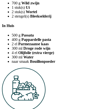
700
g
Wild zwijn
1
stuk(s)
Ui
2
stuk(s)
Wortel
2
stengel(s)
Bleekselderij
In Huis
500
g
Passata
400
g
Pappardelle pasta
2
el
Parmezaanse kaas
300
ml
Droge rode wijn
4
el
Olijfolie (extra vierge)
300
ml
Water
naar smaak
Bouillonpoeder