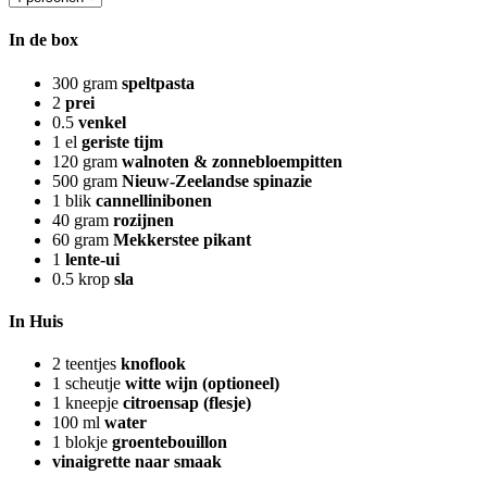
In de box
300
gram
speltpasta
2
prei
0.5
venkel
1
el
geriste tijm
120
gram
walnoten & zonnebloempitten
500
gram
Nieuw-Zeelandse spinazie
1
blik
cannellinibonen
40
gram
rozijnen
60
gram
Mekkerstee pikant
1
lente-ui
0.5
krop
sla
In Huis
2
teentjes
knoflook
1
scheutje
witte wijn (optioneel)
1
kneepje
citroensap (flesje)
100
ml
water
1
blokje
groentebouillon
vinaigrette naar smaak