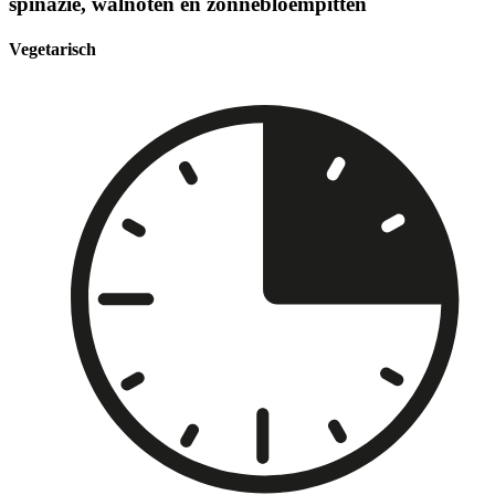
spinazie, walnoten en zonnebloempitten
Vegetarisch