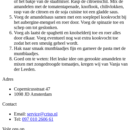
of het bakje van de staafmixer. Rasp de citroenschil. Mix de
amandelen met de tomatentapenade, knoflook, chilivlokken,
rasp van de citroen en de soja cuisine tot een gladde saus.
Voeg de amandelsaus samen met een soeplepel kookvocht bij
het aubergine-mengsel en roer door. Voeg de spinazie toe en
schep om tot geslonken.
Voeg als laatst de spaghetti en knolselderij toe en roer alles
door elkaar. Voeg eventueel nog wat extra kookvocht toe
zodat het een smeuïg geheel wordt.
Hak naar smaak muntblaadjes fijn en garneer de pasta met de
muntblaadjes.
Goed om te weten: Het leuke idee om gerookte amandelen te
mixen met zongedroogde tomaatjes, kregen wij van Vanja van
der Leeden.
Adres
Copernicusstraat 47
1098 JD Amsterdam
Contact
Email:
service@crisp.nl
Tel:
097 010 2606 61
Volg ons op