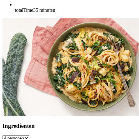
totalTime
35
minuten
Ingrediënten