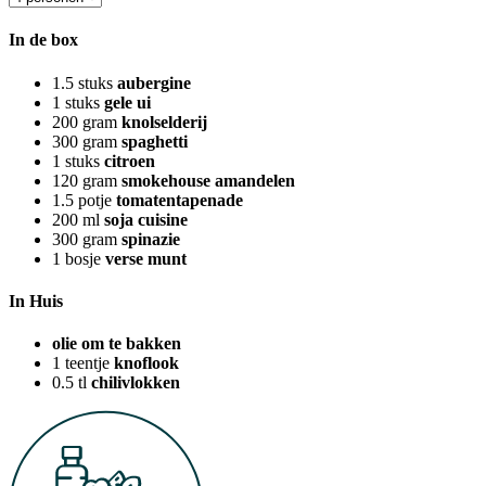
In de box
1.5
stuks
aubergine
1
stuks
gele ui
200
gram
knolselderij
300
gram
spaghetti
1
stuks
citroen
120
gram
smokehouse amandelen
1.5
potje
tomatentapenade
200
ml
soja cuisine
300
gram
spinazie
1
bosje
verse munt
In Huis
olie om te bakken
1
teentje
knoflook
0.5
tl
chilivlokken