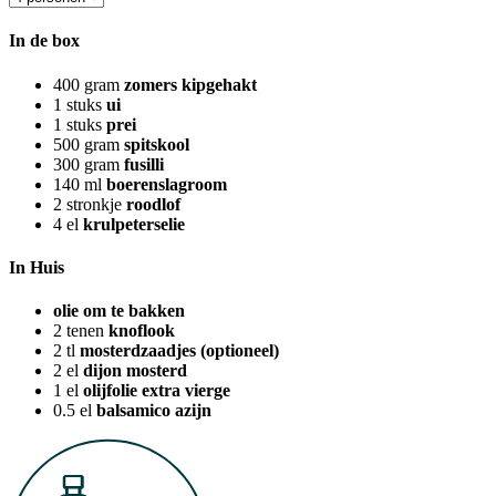
In de box
400
gram
zomers kipgehakt
1
stuks
ui
1
stuks
prei
500
gram
spitskool
300
gram
fusilli
140
ml
boerenslagroom
2
stronkje
roodlof
4
el
krulpeterselie
In Huis
olie om te bakken
2
tenen
knoflook
2
tl
mosterdzaadjes (optioneel)
2
el
dijon mosterd
1
el
olijfolie extra vierge
0.5
el
balsamico azijn