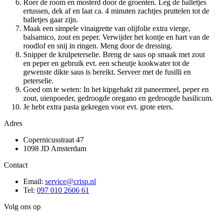
Roer de room en mosterd door de groenten. Leg de balletjes
ertussen, dek af en laat ca. 4 minuten zachtjes pruttelen tot de
balletjes gaar zijn.
Maak een simpele vinaigrette van olijfolie extra vierge,
balsamico, zout en peper. Verwijder het kontje en hart van de
roodlof en snij in ringen. Meng door de dressing.
Snipper de krulpeterselie. Breng de saus op smaak met zout
en peper en gebruik evt. een scheutje kookwater tot de
gewenste dikte saus is bereikt. Serveer met de fusilli en
peterselie.
Goed om te weten: In het kipgehakt zit paneermeel, peper en
zout, uienpoeder, gedroogde oregano en gedroogde basilicum.
Je hebt extra pasta gekregen voor evt. grote eters.
Adres
Copernicusstraat 47
1098 JD Amsterdam
Contact
Email:
service@crisp.nl
Tel:
097 010 2606 61
Volg ons op