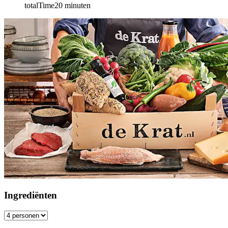
totalTime
20
minuten
Ingrediënten