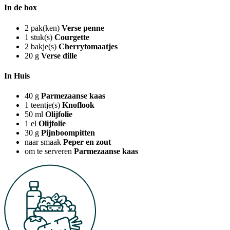
In de box
2
pak(ken)
Verse penne
1
stuk(s)
Courgette
2
bakje(s)
Cherrytomaatjes
20
g
Verse dille
In Huis
40
g
Parmezaanse kaas
1
teentje(s)
Knoflook
50
ml
Olijfolie
1
el
Olijfolie
30
g
Pijnboompitten
naar smaak
Peper en zout
om te serveren
Parmezaanse kaas