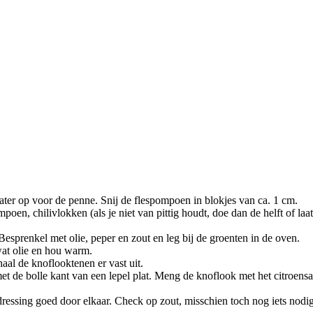
er op voor de penne. Snij de flespompoen in blokjes van ca. 1 cm.
oen, chilivlokken (als je niet van pittig houdt, doe dan de helft of laa
 Besprenkel met olie, peper en zout en leg bij de groenten in de oven.
wat olie en hou warm.
aal de knoflooktenen er vast uit.
et de bolle kant van een lepel plat. Meng de knoflook met het citroensap,
ssing goed door elkaar. Check op zout, misschien toch nog iets nodig