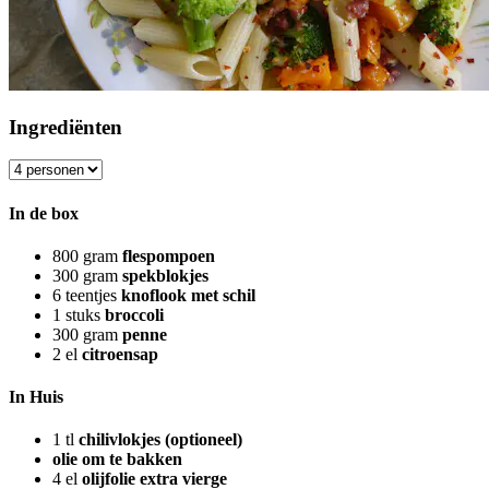
Ingrediënten
In de box
800
gram
flespompoen
300
gram
spekblokjes
6
teentjes
knoflook met schil
1
stuks
broccoli
300
gram
penne
2
el
citroensap
In Huis
1
tl
chilivlokjes (optioneel)
olie om te bakken
4
el
olijfolie extra vierge