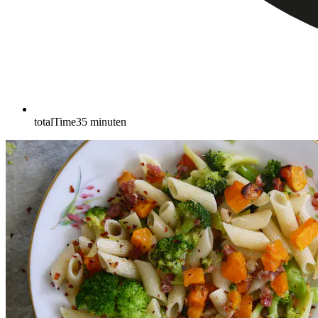
totalTime
35
minuten