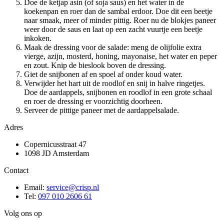
Doe de ketjap asin (of soja saus) en het water in de
koekenpan en roer dan de sambal erdoor. Doe dit een beetje
naar smaak, meer of minder pittig. Roer nu de blokjes paneer
weer door de saus en laat op een zacht vuurtje een beetje
inkoken.
Maak de dressing voor de salade: meng de olijfolie extra
vierge, azijn, mosterd, honing, mayonaise, het water en peper
en zout. Knip de bieslook boven de dressing.
Giet de snijbonen af en spoel af onder koud water.
Verwijder het hart uit de roodlof en snij in halve ringetjes.
Doe de aardappels, snijbonen en roodlof in een grote schaal
en roer de dressing er voorzichtig doorheen.
Serveer de pittige paneer met de aardappelsalade.
Adres
Copernicusstraat 47
1098 JD Amsterdam
Contact
Email:
service@crisp.nl
Tel:
097 010 2606 61
Volg ons op