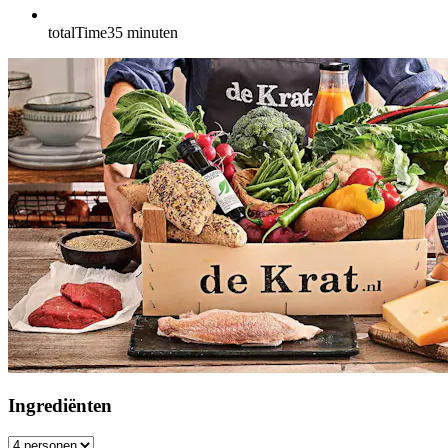
totalTime
35
minuten
Ingrediënten