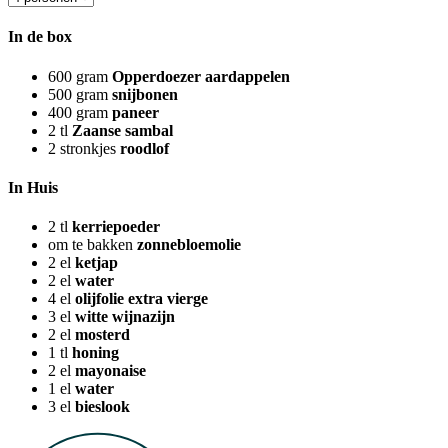
In de box
600
gram
Opperdoezer aardappelen
500
gram
snijbonen
400
gram
paneer
2
tl
Zaanse sambal
2
stronkjes
roodlof
In Huis
2
tl
kerriepoeder
om te bakken
zonnebloemolie
2
el
ketjap
2
el
water
4
el
olijfolie extra vierge
3
el
witte wijnazijn
2
el
mosterd
1
tl
honing
2
el
mayonaise
1
el
water
3
el
bieslook