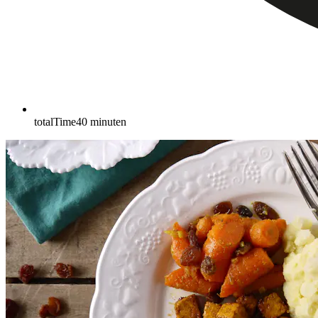
totalTime
40
minuten