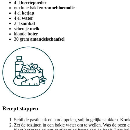
4
tl
kerriepoeder
om in te bakken
zonnebloemolie
4
el
ketjap
4
el
water
2
tl
sambal
scheutje
melk
klontje
boter
30
gram
amandelschaafsel
Recept stappen
Schil de pastinaak en aardappelen, snij in gelijke stukken. Ko
Zet de rozijnen in een bakje water om te wellen. Was de peen e