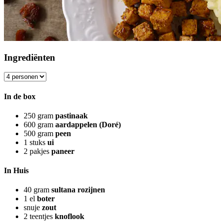
Ingrediënten
In de box
250
gram
pastinaak
600
gram
aardappelen (Doré)
500
gram
peen
1
stuks
ui
2
pakjes
paneer
In Huis
40
gram
sultana rozijnen
1
el
boter
snuje
zout
2
teentjes
knoflook