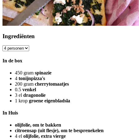
Ingrediënten
In de box
450
gram
spinazie
4
tonijnpizza's
200
gram
cherrytomaatjes
0.5
venkel
3
el
dragonolie
1
krop
groene eigenbladsla
In Huis
olijfolie, om te bakken
citroensap (uit flesje), om te besprenekelen
4
el
olijfolie, extra vierge