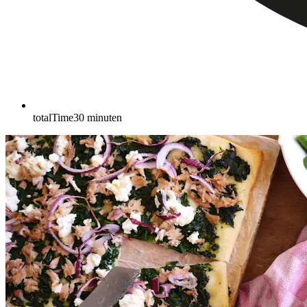
totalTime
30
minuten