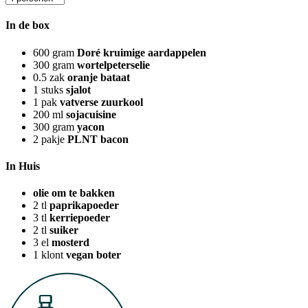
In de box
600
gram
Doré kruimige aardappelen
300
gram
wortelpeterselie
0.5
zak
oranje bataat
1
stuks
sjalot
1
pak
vatverse zuurkool
200
ml
sojacuisine
300
gram
yacon
2
pakje
PLNT bacon
In Huis
olie om te bakken
2
tl
paprikapoeder
3
tl
kerriepoeder
2
tl
suiker
3
el
mosterd
1
klont
vegan boter