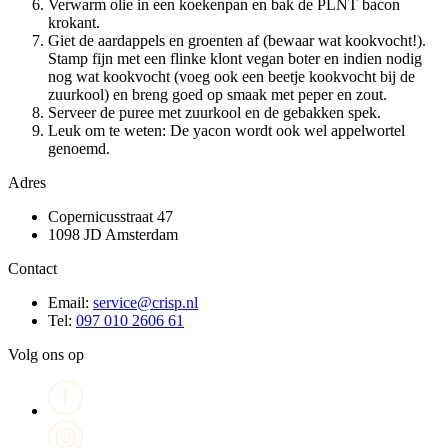
Verwarm olie in een koekenpan en bak de PLNT bacon
krokant.
Giet de aardappels en groenten af (bewaar wat kookvocht!).
Stamp fijn met een flinke klont vegan boter en indien nodig
nog wat kookvocht (voeg ook een beetje kookvocht bij de
zuurkool) en breng goed op smaak met peper en zout.
Serveer de puree met zuurkool en de gebakken spek.
Leuk om te weten: De yacon wordt ook wel appelwortel
genoemd.
Adres
Copernicusstraat 47
1098 JD Amsterdam
Contact
Email:
service@crisp.nl
Tel:
097 010 2606 61
Volg ons op