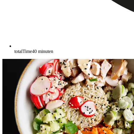
totalTime
40
minuten