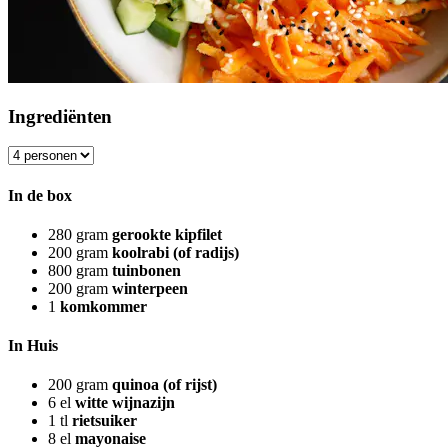
Ingrediënten
In de box
280
gram
gerookte kipfilet
200
gram
koolrabi (of radijs)
800
gram
tuinbonen
200
gram
winterpeen
1
komkommer
In Huis
200
gram
quinoa (of rijst)
6
el
witte wijnazijn
1
tl
rietsuiker
8
el
mayonaise