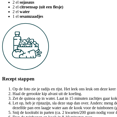
2
el
sojasaus
2
el
citroensap (uit een flesje)
2
el
water
1
el
sesamzaadjes
Recept stappen
Op de foto zie je radijs en rijst. Het leek ons leuk om deze kee
Haal de gerookte kip alvast uit de koeling.
Zet de quinoa op in water. Laat in 15 minuten zachtjes gaar kok
Let op, heb je rijstazijn, sla deze stap dan over. Anders: meng
dezelfde pan een laagje water aan de kook voor de tuinbonen (
Snij de koolrabi in parten (ca. 2 kwarten/200 gram nodig voor 4p