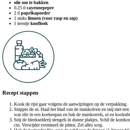
olie om te bakken
0.25
tl
cayennepeper
2
tl
paprikapoeder
1
stuks
limoen (voor rasp en sap)
1
teentje
knoflook
Recept stappen
Kook de rijst gaar volgens de aanwijzingen op de verpakking.
Snipper de ui. Haal het blad van de maiskolven en snij met een g
wat olie in een koekenpan en bak de maiskorrels, ui en koolra
Snij de bleekselderij stengels in dunne plakjes. Schil de komko
cm. Verwijder eventueel de pitten. Zet alles weg.