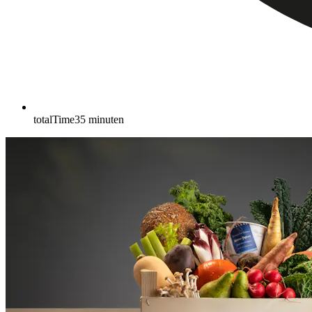
totalTime
35
minuten