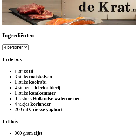
Ingrediënten
In de box
1
stuks
ui
3
stuks
maiskolven
1
stuks
koolrabi
4
stengels
bleekselderij
1
stuks
komkommer
0.5
stuks
Hollandse watermeloen
4
takjes
koriander
200
ml
Griekse yoghurt
In Huis
300
gram
rijst