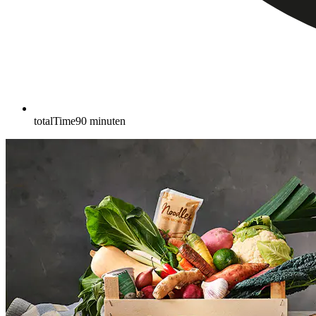
totalTime
90
minuten