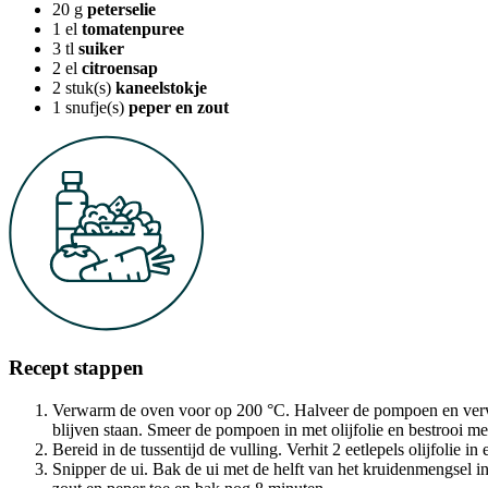
20
g
peterselie
1
el
tomatenpuree
3
tl
suiker
2
el
citroensap
2
stuk(s)
kaneelstokje
1
snufje(s)
peper en zout
Recept stappen
Verwarm de oven voor op 200 °C. Halveer de pompoen en verwij
blijven staan. Smeer de pompoen in met olijfolie en bestrooi m
Bereid in de tussentijd de vulling. Verhit 2 eetlepels olijfolie
Snipper de ui. Bak de ui met de helft van het kruidenmengsel in