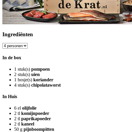
Ingrediënten
In de box
1
stuk(s)
pompoen
2
stuk(s)
uien
1
bosje(s)
koriander
4
stuk(s)
chipolataworst
In Huis
6
el
olijfolie
2
tl
komijnpoeder
2
tl
paprikapoeder
2
tl
kaneel
50
g
pijnboompitten