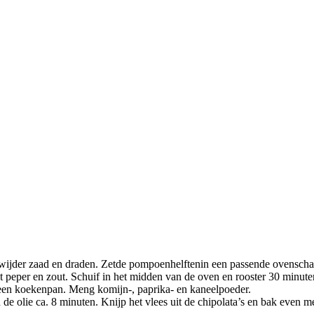
der zaad en draden. Zetde pompoenhelftenin een passende ovenschaal.
et peper en zout. Schuif in het midden van de oven en rooster 30 minute
 in een koekenpan. Meng komijn-, paprika- en kaneelpoeder.
 de olie ca. 8 minuten. Knijp het vlees uit de chipolata’s en bak even m