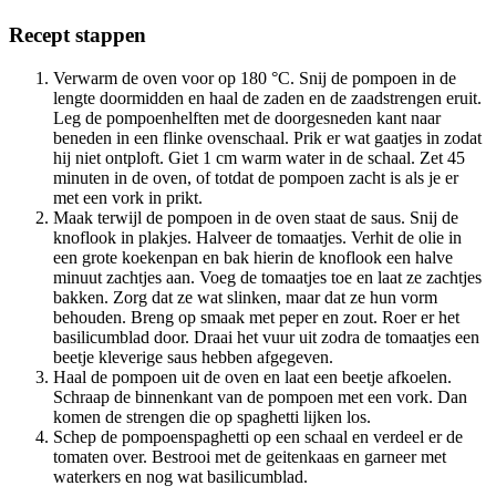
Recept stappen
Verwarm de oven voor op 180 °C. Snij de pompoen in de
lengte doormidden en haal de zaden en de zaadstrengen eruit.
Leg de pompoenhelften met de doorgesneden kant naar
beneden in een flinke ovenschaal. Prik er wat gaatjes in zodat
hij niet ontploft. Giet 1 cm warm water in de schaal. Zet 45
minuten in de oven, of totdat de pompoen zacht is als je er
met een vork in prikt.
Maak terwijl de pompoen in de oven staat de saus. Snij de
knoflook in plakjes. Halveer de tomaatjes. Verhit de olie in
een grote koekenpan en bak hierin de knoflook een halve
minuut zachtjes aan. Voeg de tomaatjes toe en laat ze zachtjes
bakken. Zorg dat ze wat slinken, maar dat ze hun vorm
behouden. Breng op smaak met peper en zout. Roer er het
basilicumblad door. Draai het vuur uit zodra de tomaatjes een
beetje kleverige saus hebben afgegeven.
Haal de pompoen uit de oven en laat een beetje afkoelen.
Schraap de binnenkant van de pompoen met een vork. Dan
komen de strengen die op spaghetti lijken los.
Schep de pompoenspaghetti op een schaal en verdeel er de
tomaten over. Bestrooi met de geitenkaas en garneer met
waterkers en nog wat basilicumblad.