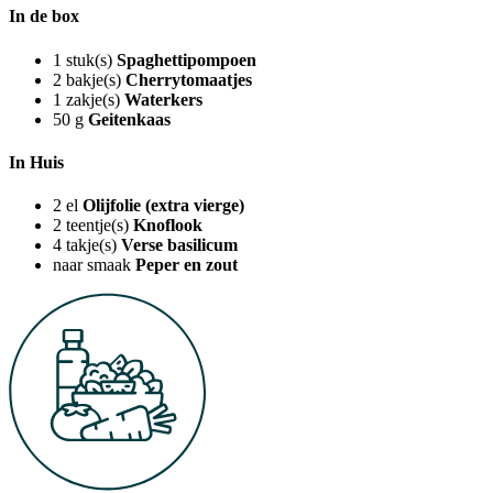
In de box
1
stuk(s)
Spaghettipompoen
2
bakje(s)
Cherrytomaatjes
1
zakje(s)
Waterkers
50
g
Geitenkaas
In Huis
2
el
Olijfolie (extra vierge)
2
teentje(s)
Knoflook
4
takje(s)
Verse basilicum
naar smaak
Peper en zout