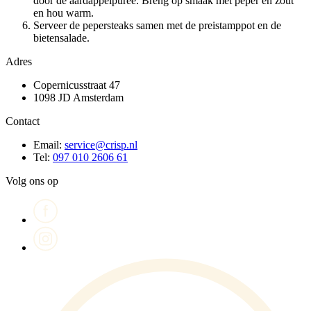
door de aardappelpuree. Breng op smaak met peper en zout
en hou warm.
Serveer de pepersteaks samen met de preistamppot en de
bietensalade.
Adres
Copernicusstraat 47
1098 JD Amsterdam
Contact
Email:
service@crisp.nl
Tel:
097 010 2606 61
Volg ons op