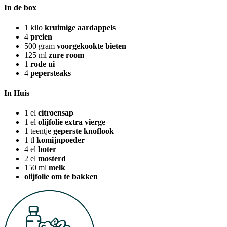
In de box
1
kilo
kruimige aardappels
4
preien
500
gram
voorgekookte bieten
125
ml
zure room
1
rode ui
4
pepersteaks
In Huis
1
el
citroensap
1
el
olijfolie extra vierge
1
teentje
geperste knoflook
1
tl
komijnpoeder
4
el
boter
2
el
mosterd
150
ml
melk
olijfolie om te bakken