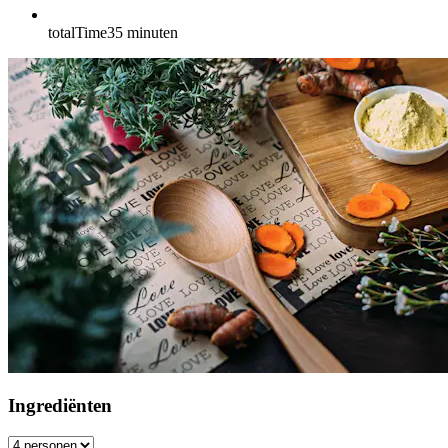
totalTime
35
minuten
Ingrediënten