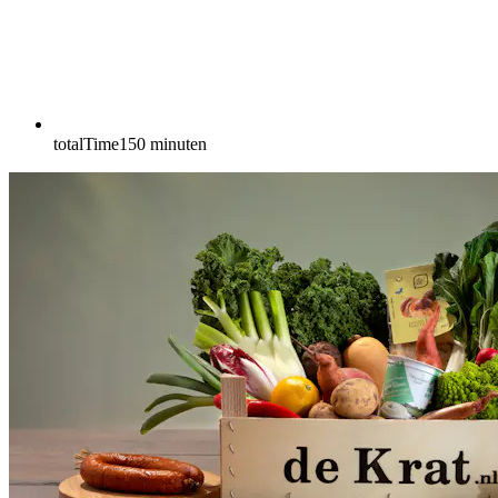
totalTime
150
minuten