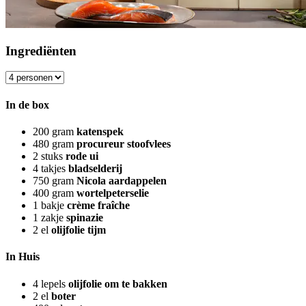
Ingrediënten
In de box
200
gram
katenspek
480
gram
procureur stoofvlees
2
stuks
rode ui
4
takjes
bladselderij
750
gram
Nicola aardappelen
400
gram
wortelpeterselie
1
bakje
crème fraîche
1
zakje
spinazie
2
el
olijfolie tijm
In Huis
4
lepels
olijfolie om te bakken
2
el
boter