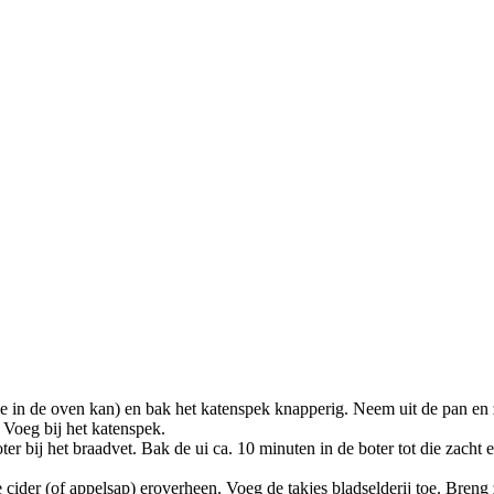
die in de oven kan) en bak het katenspek knapperig. Neem uit de pan en z
 Voeg bij het katenspek.
oter bij het braadvet. Bak de ui ca. 10 minuten in de boter tot die zacht
 cider (of appelsap) eroverheen. Voeg de takjes bladselderij toe. Breng 