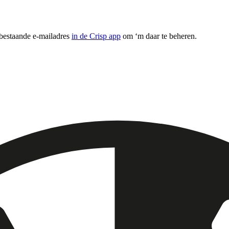
 bestaande e-mailadres
in de Crisp app
om ‘m daar te beheren.