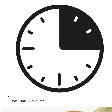
totalTime
35
minuten