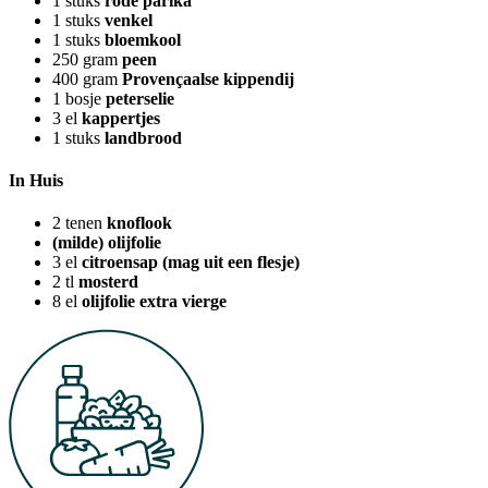
1
stuks
rode parika
1
stuks
venkel
1
stuks
bloemkool
250
gram
peen
400
gram
Provençaalse kippendij
1
bosje
peterselie
3
el
kappertjes
1
stuks
landbrood
In Huis
2
tenen
knoflook
(milde) olijfolie
3
el
citroensap (mag uit een flesje)
2
tl
mosterd
8
el
olijfolie extra vierge