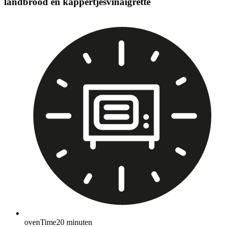
landbrood en kappertjesvinaigrette
ovenTime
20
minuten