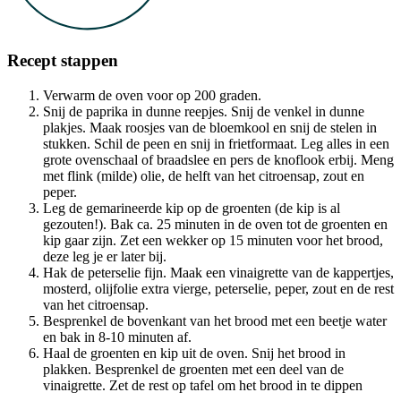
Recept stappen
Verwarm de oven voor op 200 graden.
Snij de paprika in dunne reepjes. Snij de venkel in dunne
plakjes. Maak roosjes van de bloemkool en snij de stelen in
stukken. Schil de peen en snij in frietformaat. Leg alles in een
grote ovenschaal of braadslee en pers de knoflook erbij. Meng
met flink (milde) olie, de helft van het citroensap, zout en
peper.
Leg de gemarineerde kip op de groenten (de kip is al
gezouten!). Bak ca. 25 minuten in de oven tot de groenten en
kip gaar zijn. Zet een wekker op 15 minuten voor het brood,
deze leg je er later bij.
Hak de peterselie fijn. Maak een vinaigrette van de kappertjes,
mosterd, olijfolie extra vierge, peterselie, peper, zout en de rest
van het citroensap.
Besprenkel de bovenkant van het brood met een beetje water
en bak in 8-10 minuten af.
Haal de groenten en kip uit de oven. Snij het brood in
plakken. Besprenkel de groenten met een deel van de
vinaigrette. Zet de rest op tafel om het brood in te dippen