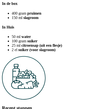
In de box
400
gram
pruimen
150
ml
slagroom
In Huis
50
ml
water
100
gram
suiker
25
ml
citroensap (uit een flesje)
2
el
suiker (voor slagroom)
Recept stappen