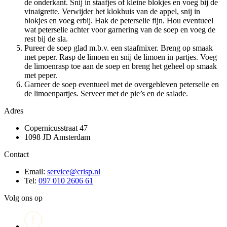
de onderkant. Snij in staafjes of kleine blokjes en voeg bij de
vinaigrette. Verwijder het klokhuis van de appel, snij in
blokjes en voeg erbij. Hak de peterselie fijn. Hou eventueel
wat peterselie achter voor garnering van de soep en voeg de
rest bij de sla.
Pureer de soep glad m.b.v. een staafmixer. Breng op smaak
met peper. Rasp de limoen en snij de limoen in partjes. Voeg
de limoenrasp toe aan de soep en breng het geheel op smaak
met peper.
Garneer de soep eventueel met de overgebleven peterselie en
de limoenpartjes. Serveer met de pie’s en de salade.
Adres
Copernicusstraat 47
1098 JD Amsterdam
Contact
Email:
service@crisp.nl
Tel:
097 010 2606 61
Volg ons op