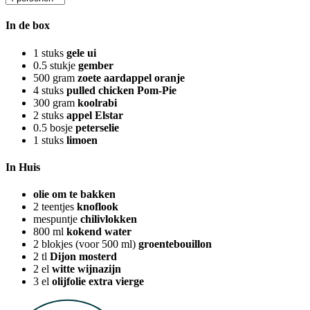
In de box
1
stuks
gele ui
0.5
stukje
gember
500
gram
zoete aardappel oranje
4
stuks
pulled chicken Pom-Pie
300
gram
koolrabi
2
stuks
appel Elstar
0.5
bosje
peterselie
1
stuks
limoen
In Huis
olie om te bakken
2
teentjes
knoflook
mespuntje
chilivlokken
800
ml
kokend water
2
blokjes (voor 500 ml)
groentebouillon
2
tl
Dijon mosterd
2
el
witte wijnazijn
3
el
olijfolie extra vierge