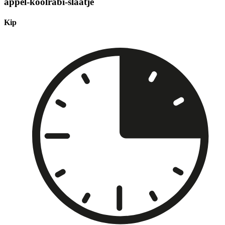
appel-koolrabi-slaatje
Kip