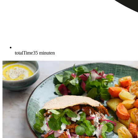
totalTime
35
minuten