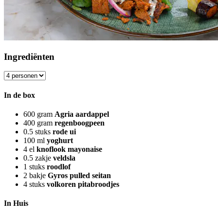
Ingrediënten
In de box
600
gram
Agria aardappel
400
gram
regenboogpeen
0.5
stuks
rode ui
100
ml
yoghurt
4
el
knoflook mayonaise
0.5
zakje
veldsla
1
stuks
roodlof
2
bakje
Gyros pulled seitan
4
stuks
volkoren pitabroodjes
In Huis