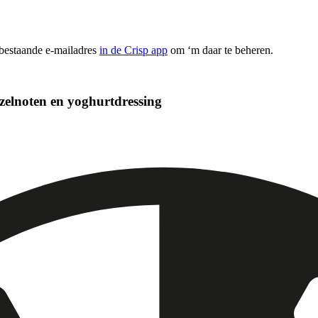
 bestaande e-mailadres
in de Crisp app
om ‘m daar te beheren.
zelnoten en yoghurtdressing