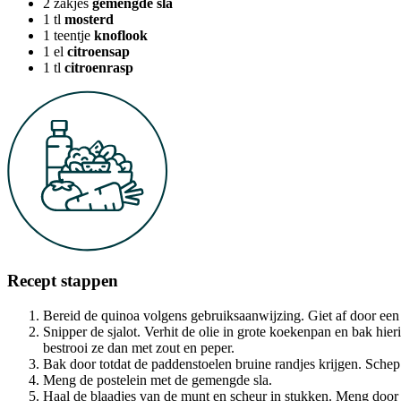
2
zakjes
gemengde sla
1
tl
mosterd
1
teentje
knoflook
1
el
citroensap
1
tl
citroenrasp
Recept stappen
Bereid de quinoa volgens gebruiksaanwijzing. Giet af door een 
Snipper de sjalot. Verhit de olie in grote koekenpan en bak hie
bestrooi ze dan met zout en peper.
Bak door totdat de paddenstoelen bruine randjes krijgen. Sche
Meng de postelein met de gemengde sla.
Haal de blaadjes van de munt en scheur in stukken. Meng door 