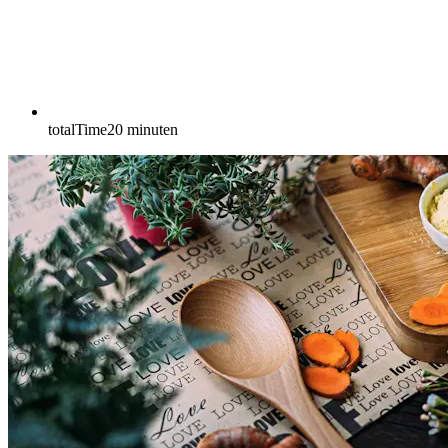
totalTime
20
minuten