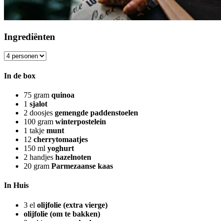
Ingrediënten
In de box
75
gram
quinoa
1
sjalot
2
doosjes
gemengde paddenstoelen
100
gram
winterpostelein
1
takje
munt
12
cherrytomaatjes
150
ml
yoghurt
2
handjes
hazelnoten
20
gram
Parmezaanse kaas
In Huis
3
el
olijfolie (extra vierge)
olijfolie (om te bakken)