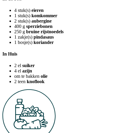
4
stuk(s)
eieren
1
stuk(s)
komkommer
2
stuk(s)
aubergine
400
g
sperziebonen
250
g
bruine rijstnoedels
1
zakje(s)
pindasaus
1
bosje(s)
koriander
In Huis
2
el
suiker
4
el
azijn
om te bakken
olie
2
teen
knoflook