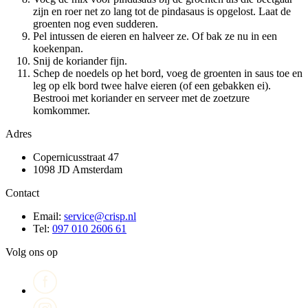
zijn en roer net zo lang tot de pindasaus is opgelost. Laat de
groenten nog even sudderen.
Pel intussen de eieren en halveer ze. Of bak ze nu in een
koekenpan.
Snij de koriander fijn.
Schep de noedels op het bord, voeg de groenten in saus toe en
leg op elk bord twee halve eieren (of een gebakken ei).
Bestrooi met koriander en serveer met de zoetzure
komkommer.
Adres
Copernicusstraat 47
1098 JD Amsterdam
Contact
Email:
service@crisp.nl
Tel:
097 010 2606 61
Volg ons op