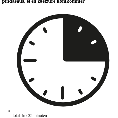
pindasaus, ei en zoetzure komkommer
totalTime
35
minuten