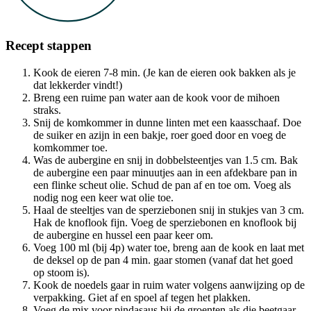
Recept stappen
Kook de eieren 7-8 min. (Je kan de eieren ook bakken als je
dat lekkerder vindt!)
Breng een ruime pan water aan de kook voor de mihoen
straks.
Snij de komkommer in dunne linten met een kaasschaaf. Doe
de suiker en azijn in een bakje, roer goed door en voeg de
komkommer toe.
Was de aubergine en snij in dobbelsteentjes van 1.5 cm. Bak
de aubergine een paar minuutjes aan in een afdekbare pan in
een flinke scheut olie. Schud de pan af en toe om. Voeg als
nodig nog een keer wat olie toe.
Haal de steeltjes van de sperziebonen snij in stukjes van 3 cm.
Hak de knoflook fijn. Voeg de sperziebonen en knoflook bij
de aubergine en hussel een paar keer om.
Voeg 100 ml (bij 4p) water toe, breng aan de kook en laat met
de deksel op de pan 4 min. gaar stomen (vanaf dat het goed
op stoom is).
Kook de noedels gaar in ruim water volgens aanwijzing op de
verpakking. Giet af en spoel af tegen het plakken.
Voeg de mix voor pindasaus bij de groenten als die beetgaar