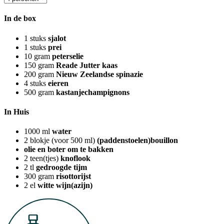
In de box
1
stuks
sjalot
1
stuks
prei
10
gram
peterselie
150
gram
Reade Jutter kaas
200
gram
Nieuw Zeelandse spinazie
4
stuks
eieren
500
gram
kastanjechampignons
In Huis
1000
ml
water
2
blokje (voor 500 ml)
(paddenstoelen)bouillon
olie en boter om te bakken
2
teen(tjes)
knoflook
2
tl
gedroogde tijm
300
gram
risottorijst
2
el
witte wijn(azijn)