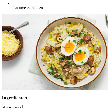
totalTime
35
minuten
Ingrediënten