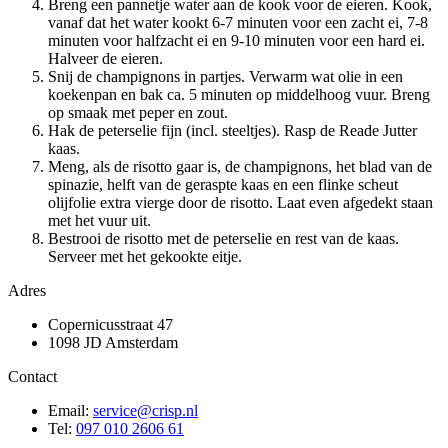
Breng een pannetje water aan de kook voor de eieren. Kook,
vanaf dat het water kookt 6-7 minuten voor een zacht ei, 7-8
minuten voor halfzacht ei en 9-10 minuten voor een hard ei.
Halveer de eieren.
Snij de champignons in partjes. Verwarm wat olie in een
koekenpan en bak ca. 5 minuten op middelhoog vuur. Breng
op smaak met peper en zout.
Hak de peterselie fijn (incl. steeltjes). Rasp de Reade Jutter
kaas.
Meng, als de risotto gaar is, de champignons, het blad van de
spinazie, helft van de geraspte kaas en een flinke scheut
olijfolie extra vierge door de risotto. Laat even afgedekt staan
met het vuur uit.
Bestrooi de risotto met de peterselie en rest van de kaas.
Serveer met het gekookte eitje.
Adres
Copernicusstraat 47
1098 JD Amsterdam
Contact
Email:
service@crisp.nl
Tel:
097 010 2606 61